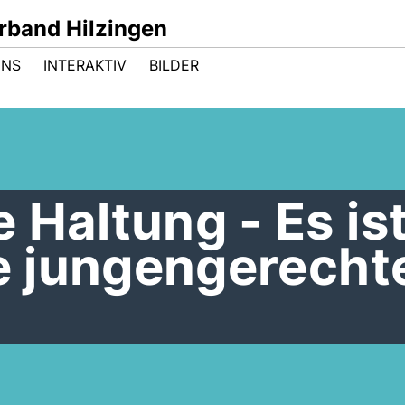
band Hilzingen
UNS
INTERAKTIV
BILDER
 Haltung - Es is
ne jungengerecht