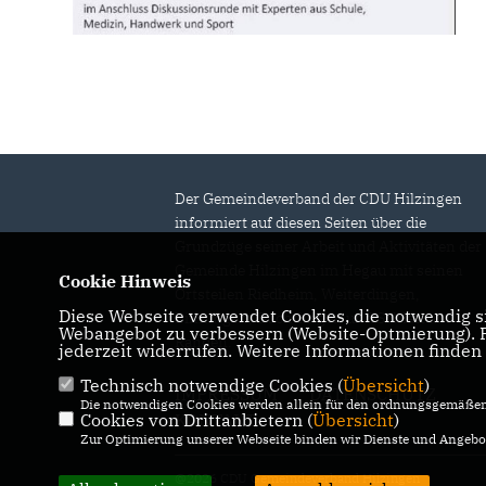
Der Gemeindeverband der CDU Hilzingen
informiert auf diesen Seiten über die
Grundzüge seiner Arbeit und Aktivitäten der
Gemeinde Hilzingen im Hegau mit seinen
Cookie Hinweis
Ortsteilen Riedheim, Weiterdingen,
Diese Webseite verwendet Cookies, die notwendig si
Binningen, Duchtlingen und Schlatt am
Webangebot zu verbessern (Website-Optmierung). Fü
Randen.
jederzeit widerrufen. Weitere Informationen finden
Technisch notwendige Cookies (
Übersicht
)
IMPRESSUM
DATENSCHUTZ
Die notwendigen Cookies werden allein für den ordnungsgemäßen 
Cookies von Drittanbietern (
KONTAKT
Übersicht
)
Zur Optimierung unserer Webseite binden wir Dienste und Angebot
@2026 CDU Gemeindeverband Hilzingen