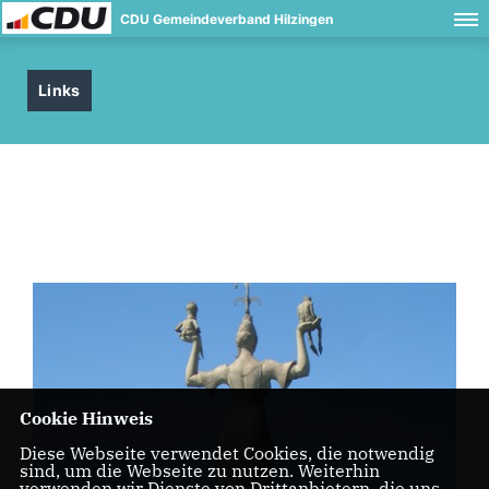
CDU Gemeindeverband Hilzingen
Links
Cookie Hinweis
Diese Webseite verwendet Cookies, die notwendig
sind, um die Webseite zu nutzen. Weiterhin
verwenden wir Dienste von Drittanbietern, die uns