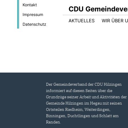
Kontakt
CDU Gemeindever
Impressum
AKTUELLES
WIR ÜBER 
Datenschutz
Der Gemeindeverband der CDU Hilzingen
informiert auf diesen Seiten über die
Grundzüge seiner Arbeit und Aktivitäten der
Gemeinde Hilzingen im Hegau mit seinen
Ortsteilen Riedheim, Weiterdingen,
Binningen, Duchtlingen und Schlatt am
Randen.