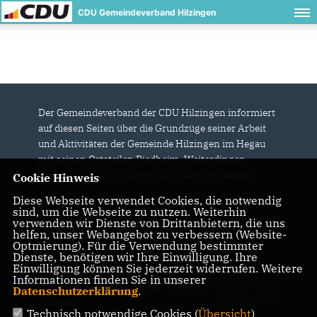
CDU Gemeindeverband Hilzingen
Der Gemeindeverband der CDU Hilzingen informiert
auf diesen Seiten über die Grundzüge seiner Arbeit
und Aktivitäten der Gemeinde Hilzingen im Hegau
mit seinen Ortsteilen Riedheim, Weiterdingen,
Binningen, Duchtlingen und Schlatt am Randen.
Cookie Hinweis
Diese Webseite verwendet Cookies, die notwendig
sind, um die Webseite zu nutzen. Weiterhin
verwenden wir Dienste von Drittanbietern, die uns
IMPRESSUM
DATENSCHUTZ
KONTAKT
helfen, unser Webangebot zu verbessern (Website-
Optmierung). Für die Verwendung bestimmter
Mitgliederbereich
Dienste, benötigen wir Ihre Einwilligung. Ihre
Einwilligung können Sie jederzeit widerrufen. Weitere
Informationen finden Sie in unserer
@2026 CDU Gemeindeverband
Realisation: Sharkness Media
Datenschutzerklärung
.
Hilzingen
GmbH & Co. KG
Technisch notwendige Cookies (
Übersicht
)