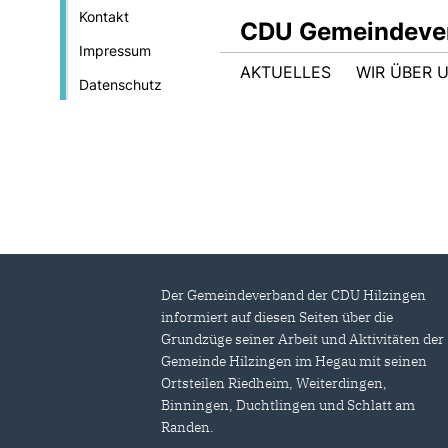
Kontakt
CDU Gemeindever
Impressum
AKTUELLES
WIR ÜBER 
Datenschutz
Der Gemeindeverband der CDU Hilzingen
informiert auf diesen Seiten über die
Grundzüge seiner Arbeit und Aktivitäten der
Gemeinde Hilzingen im Hegau mit seinen
Ortsteilen Riedheim, Weiterdingen,
Binningen, Duchtlingen und Schlatt am
Randen.