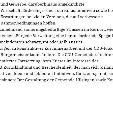
und Gewerbe, darüberhinaus angekündigte
Wirtschaftsförderungs- und Tourismusinitiativen sowie h
Erwartungen bei vielen Vereinen, die auf verbesserte
Rahmenbedingungen hoffen.
h zunehmend sanierungsbedurftige Strassen im Kernort, wie
edenken. Für jede Verwaltung eine herausfordernde Spaga
meinderates schwarz, rot oder gelb aussiet.
 Fragen zu konstruktiver Zusammenarbeit mit der CDU-Frak
" Bürgermeister kaum ändern. Die CDU-Gemeinderäte ihrer
entierter Fortsetzung ihres Kurses im Interesse des
rkt Zurückhaltung und Bescheidenheit, der man sich bislan
ativen Ideen und lebhaften Initiativen. Ganz entspannt, k
esinnen: Der Gestaltung der Gemeinde Hilzingen sowie Kon