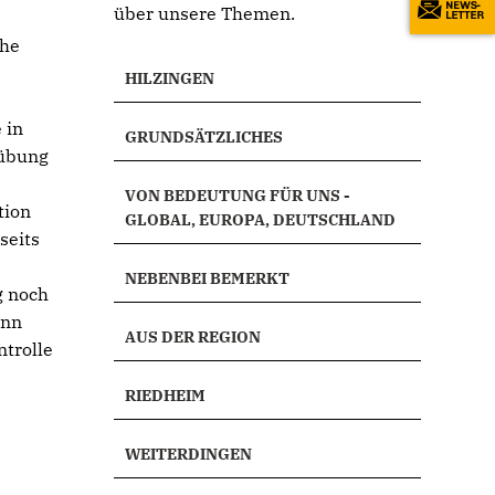
über unsere Themen.
ohe
HILZINGEN
 in
GRUNDSÄTZLICHES
tübung
VON BEDEUTUNG FÜR UNS -
tion
GLOBAL, EUROPA, DEUTSCHLAND
seits
NEBENBEI BEMERKT
g noch
ann
AUS DER REGION
trolle
RIEDHEIM
WEITERDINGEN