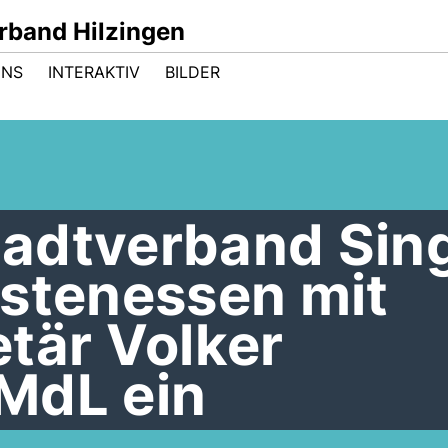
band Hilzingen
UNS
INTERAKTIV
BILDER
adtverband Sin
astenessen mit
tär Volker
MdL ein