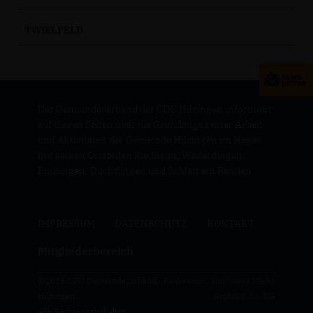
TWIELFELD
Der Gemeindeverband der CDU Hilzingen informiert
auf diesen Seiten über die Grundzüge seiner Arbeit
und Aktivitäten der Gemeinde Hilzingen im Hegau
mit seinen Ortsteilen Riedheim, Weiterdingen,
Binningen, Duchtlingen und Schlatt am Randen.
IMPRESSUM
DATENSCHUTZ
KONTAKT
Mitgliederbereich
@2026 CDU Gemeindeverband
Realisation: Sharkness Media
Hilzingen
GmbH & Co. KG
Alle Rechte vorbehalten.