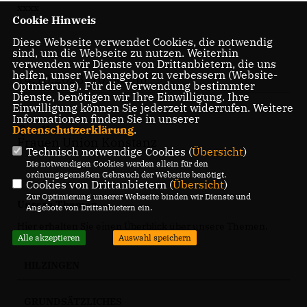
xxxx
Cookie Hinweis
Diese Webseite verwendet Cookies, die notwendig
sind, um die Webseite zu nutzen. Weiterhin
verwenden wir Dienste von Drittanbietern, die uns
helfen, unser Webangebot zu verbessern (Website-
14.10.2023, 10:06 Uhr
Optmierung). Für die Verwendung bestimmter
Dienste, benötigen wir Ihre Einwilligung. Ihre
Einwilligung können Sie jederzeit widerrufen. Weitere
Informationen finden Sie in unserer
Quelle:
Datenschutzerklärung
.
Frauen Union Konstanz
Technisch notwendige Cookies (
Übersicht
)
Die notwendigen Cookies werden allein für den
ordnungsgemäßen Gebrauch der Webseite benötigt.
Cookies von Drittanbietern (
Übersicht
)
Zur Optimierung unserer Webseite binden wir Dienste und
Unsere Themen
Angebote von Drittanbietern ein.
Hier erhalten Sie einen Überblick über unsere Themen.
Alle akzeptieren
Auswahl speichern
HILZINGEN
GRUNDSÄTZLICHES