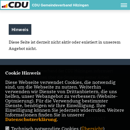
CDU Gemeindeverband Hilzingen
Hinweis
Diese Seite ist derzeit nicht aktiv oder existiert in unserem
Angebot nicht.
Der Gemeindeverband der CDU Hilzingen informiert
Cookie Hinweis
auf diesen Seiten über die Grundzüge seiner Arbeit
Diese Webseite verwendet Cookies, die notwendig
und Aktivitäten der Gemeinde Hilzingen im Hegau
sind, um die Webseite zu nutzen. Weiterhin
mit seinen Ortsteilen Riedheim, Weiterdingen,
verwenden wir Dienste von Drittanbietern, die uns
helfen, unser Webangebot zu verbessern (Website-
Binningen, Duchtlingen und Schlatt am Randen.
Optmierung). Für die Verwendung bestimmter
Dienste, benötigen wir Ihre Einwilligung. Ihre
Einwilligung können Sie jederzeit widerrufen. Weitere
Informationen finden Sie in unserer
IMPRESSUM
DATENSCHUTZ
KONTAKT
Datenschutzerklärung
.
Technisch notwendige Cookies (
Übersicht
)
Mitgliederbereich