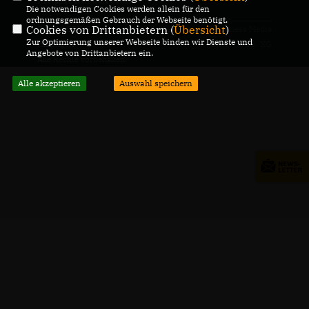
Die notwendigen Cookies werden allein für den
ordnungsgemäßen Gebrauch der Webseite benötigt.
Cookies von Drittanbietern (
Übersicht
)
@2026 CDU Gemeindeverband
Realisation: Sharkness Media
Zur Optimierung unserer Webseite binden wir Dienste und
Hilzingen
GmbH & Co. KG
Angebote von Drittanbietern ein.
Alle Rechte vorbehalten.
Alle akzeptieren
Auswahl speichern