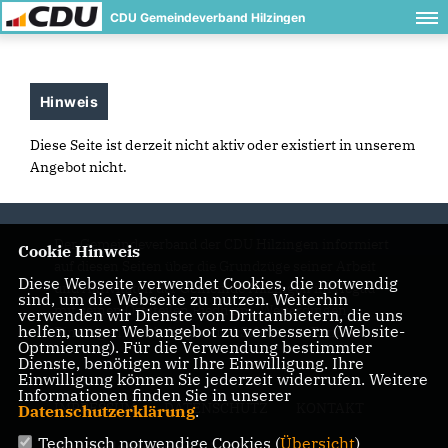
CDU Gemeindeverband Hilzingen
Hinweis
Diese Seite ist derzeit nicht aktiv oder existiert in unserem
Angebot nicht.
Der Gemeindeverband der CDU Hilzingen informiert
Cookie Hinweis
auf diesen Seiten über die Grundzüge seiner Arbeit
Diese Webseite verwendet Cookies, die notwendig
und Aktivitäten der Gemeinde Hilzingen im Hegau
sind, um die Webseite zu nutzen. Weiterhin
mit seinen Ortsteilen Riedheim, Weiterdingen,
verwenden wir Dienste von Drittanbietern, die uns
helfen, unser Webangebot zu verbessern (Website-
Binningen, Duchtlingen und Schlatt am Randen.
Optmierung). Für die Verwendung bestimmter
Dienste, benötigen wir Ihre Einwilligung. Ihre
Einwilligung können Sie jederzeit widerrufen. Weitere
Informationen finden Sie in unserer
IMPRESSUM
DATENSCHUTZ
KONTAKT
Datenschutzerklärung
.
Technisch notwendige Cookies (
Übersicht
)
Mitgliederbereich