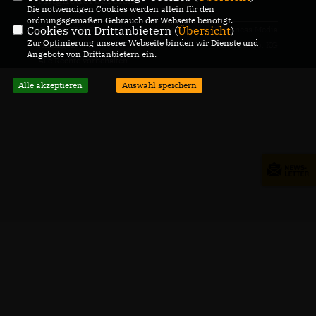
Die notwendigen Cookies werden allein für den
ordnungsgemäßen Gebrauch der Webseite benötigt.
Cookies von Drittanbietern (
Übersicht
)
@2026 CDU Gemeindeverband
Realisation: Sharkness Media
Zur Optimierung unserer Webseite binden wir Dienste und
Hilzingen
GmbH & Co. KG
Angebote von Drittanbietern ein.
Alle Rechte vorbehalten.
Alle akzeptieren
Auswahl speichern