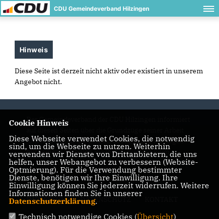
CDU Gemeindeverband Hilzingen
Hinweis
Diese Seite ist derzeit nicht aktiv oder existiert in unserem
Angebot nicht.
Der Gemeindeverband der CDU Hilzingen informiert
Cookie Hinweis
auf diesen Seiten über die Grundzüge seiner Arbeit
Diese Webseite verwendet Cookies, die notwendig
und Aktivitäten der Gemeinde Hilzingen im Hegau
sind, um die Webseite zu nutzen. Weiterhin
mit seinen Ortsteilen Riedheim, Weiterdingen,
verwenden wir Dienste von Drittanbietern, die uns
helfen, unser Webangebot zu verbessern (Website-
Binningen, Duchtlingen und Schlatt am Randen.
Optmierung). Für die Verwendung bestimmter
Dienste, benötigen wir Ihre Einwilligung. Ihre
Einwilligung können Sie jederzeit widerrufen. Weitere
Informationen finden Sie in unserer
IMPRESSUM
DATENSCHUTZ
KONTAKT
Datenschutzerklärung
.
Technisch notwendige Cookies (
Übersicht
)
Mitgliederbereich