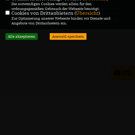
Die notwendigen Cookies werden allein für den
ordnungsgemäßen Gebrauch der Webseite benötigt.
Cookies von Drittanbietern (
Übersicht
)
@2026 CDU Gemeindeverband
Realisation: Sharkness Media
Zur Optimierung unserer Webseite binden wir Dienste und
Hilzingen
GmbH & Co. KG
Angebote von Drittanbietern ein.
Alle Rechte vorbehalten.
Alle akzeptieren
Auswahl speichern