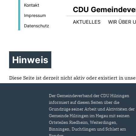
Kontakt
CDU Gemeindever
Impressum
AKTUELLES
WIR ÜBER 
Datenschutz
Hinweis
Diese Seite ist derzeit nicht aktiv oder existiert in un
Der Gemeindeverband der CDU Hilzingen
informiert auf diesen Seiten über die
Grundzüge seiner Arbeit und Aktivitäten der
Gemeinde Hilzingen im Hegau mit seinen
Ortsteilen Riedheim, Weiterdingen,
Binningen, Duchtlingen und Schlatt am
Randen.